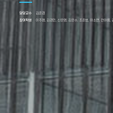
담당교수
김준경
참여학생
이주영, 김경민, 신은영, 김은수, 조준범, 이소연, 전아름,