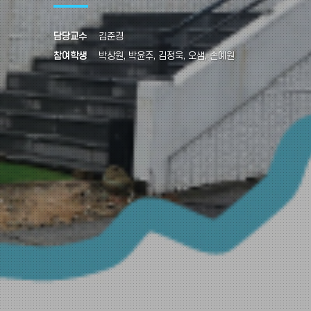
담당교수
김준경
참여학생
박상원, 박윤주, 김정욱, 오샘, 손예원