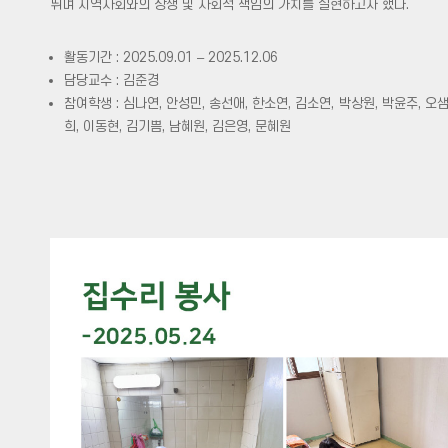
뛰며 지역사회와의 상생 및 사회적 책임의 가치를 실현하고자 했다.
활동기간 : 2025.09.01 – 2025.12.06
담당교수 : 김준경
참여학생 : 심나연, 안성민, 송선애, 한소연, 김소연, 박상원, 박윤주, 오샘
희, 이동현, 김기쁨, 남혜원, 김은영, 문혜원