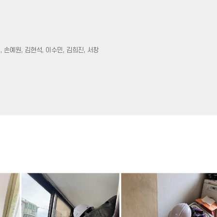
, 손예원, 김현석, 이수민, 김희진, 서창